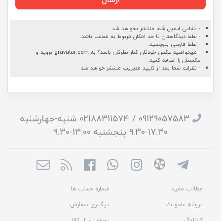
- نشانی ایمیل شما منتشر نخواهد شد.
- لطفا دیدگاهتان تا حد امکان مربوط به مطلب باشد.
- لطفا فارسی بنویسید.
- میخواهید عکس خودتان کنار نظرتان باشد؟ به
gravatar.com
بروید و
عکستان را اضافه کنید.
- نظرات شما بعد از تایید مدیریت منتشر خواهد شد
09129057583 / 02188311574 شنبه-چهارشنبه
17:30-9:30 پنجشنبه 13:00-9:30
مطالب مفید
شماره حساب ها
پروانه عضویت
پیگیری سفارش
کاتالوگ
نحوه ارسال کالا