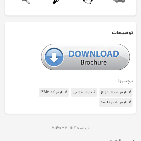
توضیحات
برچسبها :
# تایمر شیوا امواج
# تایمر مولتی
# تایمر کد 14M2
# تایمر ثانیهدقیقه
شناسه کالا:
5116037