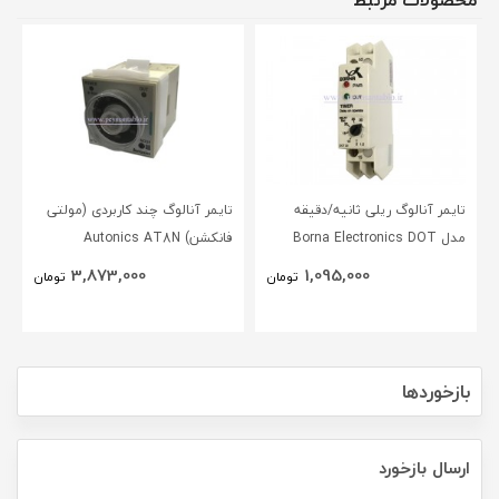
محصولات مرتبط
تایمر آنالوگ ریلی ثانیه/دقیقه
تایمر آنالوگ چند کاربردی (مولتی
مدل Borna Electronics DOT
فانکشن) Autonics AT8N
3,873,000
1,095,000
تومان
تومان
بازخوردها
ارسال بازخورد