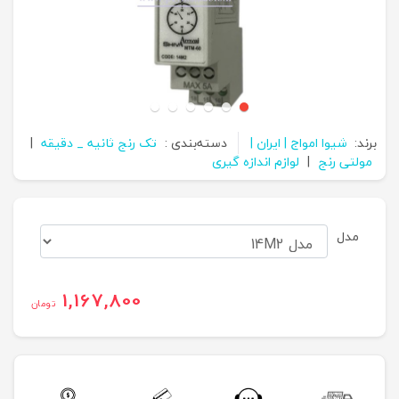
برند:
شیوا امواج | ایران |
دسته‌بندی :
تک رنج ثانیه _ دقیقه
|
مولتی رنج
|
لوازم اندازه گیری
مدل
1,167,800
تومان