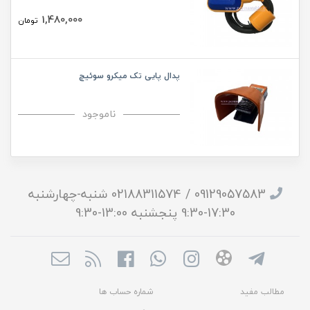
1,480,000
تومان
پدال پایی تک میکرو سوئیچ
ناموجود
09129057583 / 02188311574 شنبه-چهارشنبه
17:30-9:30 پنجشنبه 13:00-9:30
مطالب مفید
شماره حساب ها