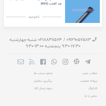
ضد آفتاب (NSS)
ناموجود
09129057583 / 02188311574 شنبه-چهارشنبه
17:30-9:30 پنجشنبه 13:00-9:30
مطالب مفید
شماره حساب ها
پروانه عضویت
پیگیری سفارش
کاتالوگ
نحوه ارسال کالا
تماس با ما