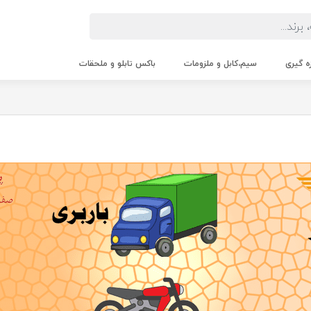
زه گیری
سیم،کابل و ملزومات
باکس تابلو و ملحقات