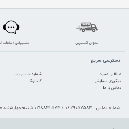
تحویل اکسپرس
پشتیبانی (ساعات اد
دسترسی سریع
مطالب مفید
شماره حساب ها
پیگیری سفارش
کاتالوگ
تماس با ما
شماره تماس : 09129057583 / 02188311574 شنبه-چهارشنبه 17:30-9:30 پنجشنبه 13:00-9:30