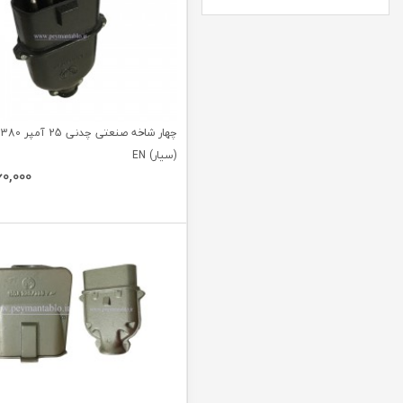
چه
(سیار) EN
60,000