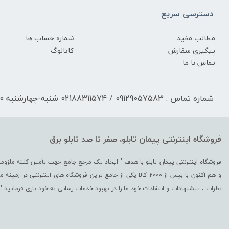
دسترسی سریع
مطالب مفید
شماره حساب ها
پیگیری سفارش
کاتالوگ
تماس با ما
شماره تماس : 09129057583 / 02188311574 شنبه-چهارشنبه 17:30-9:30 پنجشنبه 13:00-9:30
فروشگاه اینترنتی پیمان تابلو، صفر تا صد تابلو برق
و هم اکنون با بیش از 2000 کالا یکی از جامع ترین فروشگاه های اینترن
نظرات ، پیشنهادات و انتقادات خود ما را در بهبود خدمات رسانی به خود یاری فرمایید."