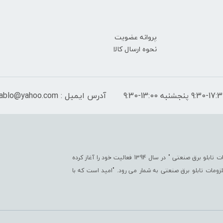
پروانه عضویت
نحوه ارسال کالا
آدرس ایمیل : peymantablo@yahoo.com
فروشگاه اینترنتی پیمان تابلو با هدف " ایجاد یک مرجع جامع جهت تأمین کلیّه ملزومات تابلو برق صنعتی " در سال 1394 فعالیت خود را آغاز کرده
تی در زمینه ملزومات تابلو برق صنعتی به شمار می رود. "امید است که با