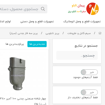
تجهیزات قطع و وصل اتوماتیک
تجهیزات قطع و وصل دستی
لوازم اندا
/
/
/
سیم،کابل و ملزومات
پریز تابلویی
پریز سه فاز چدنی (سیار)
جدیدترین ها
پربازدیدترین ها
م
جستجو در نتایج
خیر
بله
فقط آیتم‌های موجود
خیر
بله
فقط آیتم‌های تخفیف دار
(سیار) EN