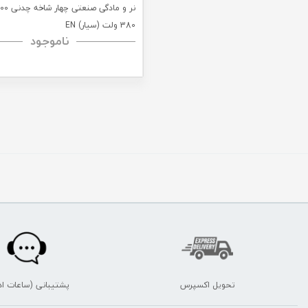
380 ولت (سیار) EN
ناموجود
تحویل اکسپرس
پشتیبانی (ساعات اد