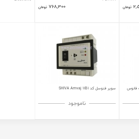
768,300
2,
تومان
تومان
دار) 10 آمپر 220 ولت فانوس
سوپر فتوسل کد SHIVA Amvaj 11B1
ناموجود