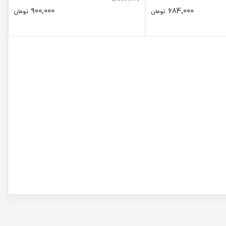
900,000
684,000
تومان
تومان