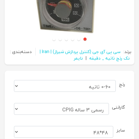
برند:
سی پی آی جی (کنترل پردازش شیراز) | Iran |
دسته‌بندی :
تک رنج ثانیه _ دقیقه
|
تایمر
رنج
گارانتی
سایز