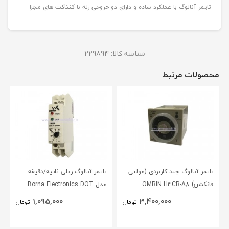
تایمر آنالوگ با عملکرد ساده و دارای دو خروجی رله با کنتاکت های مجزا
شناسه کالا:
229894
محصولات مرتبط
تایمر آنالوگ چند کاربردی (مولتی
تایمر آنالوگ ریلی ثانیه/دقیقه
فانکشن) OMRIN H3CR-A8
مدل Borna Electronics DOT
1,095,000
3,400,000
تومان
تومان