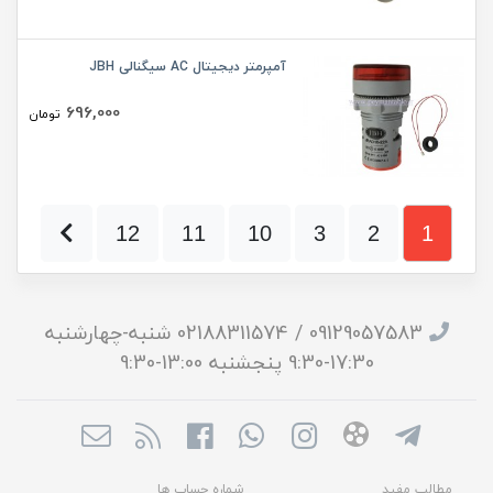
آمپرمتر دیجیتال AC سیگنالی JBH
696,000
تومان
12
11
10
3
2
1
09129057583 / 02188311574 شنبه-چهارشنبه
17:30-9:30 پنجشنبه 13:00-9:30
مطالب مفید
شماره حساب ها