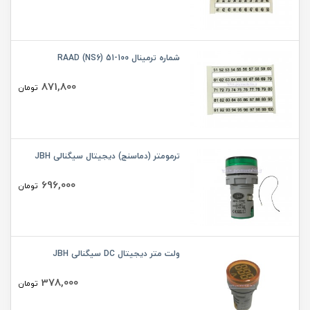
شماره ترمینال 100-51 (RAAD (NS6
871,800
تومان
ترمومتر (دماسنج) دیجیتال سیگنالی JBH
696,000
تومان
ولت متر دیجیتال DC سیگنالی JBH
378,000
تومان