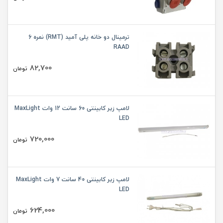
ترمینال دو خانه پلی آمید (RMT) نمره 6
RAAD
82,700
تومان
لامپ زیر کابینتی 60 سانت 12 وات MaxLight
LED
720,000
تومان
لامپ زیر کابینتی 40 سانت 7 وات MaxLight
LED
624,000
تومان