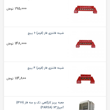
195,000
تومان
شینه فانتزی فاز (قرمز) 6 پیچ
148,000
تومان
شینه فانتزی فاز (قرمز) 4 پیچ
114,800
تومان
جعبه پریز کارگاهی تک و سه فاز (IP66)
آمپراژ63 (PARSA)