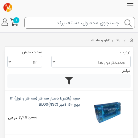
0
/
باکس تابلو و ملحقات
ترتیب
تعداد نمایش
فیلتر
جعبه (باکس) باسبار سه فاز (سه فاز و نول) 12
پیچ 160 آمپر BLOX(NSC)
6,970,000
تومان