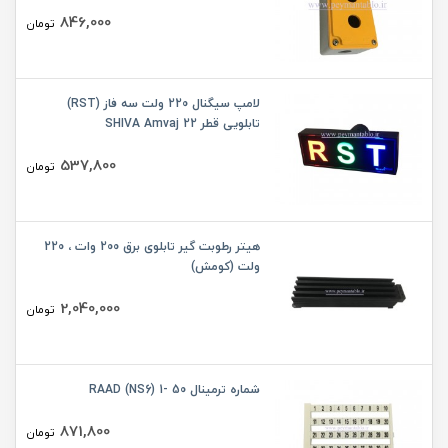
846,000
تومان
لامپ سیگنال 220 ولت سه فاز (RST)
تابلویی قطر 22 SHIVA Amvaj
537,800
تومان
هیتر رطوبت گیر تابلوی برق 200 وات ، 220
ولت (کومش)
2,040,000
تومان
شماره ترمینال 50 -1 (RAAD (NS6
871,800
تومان