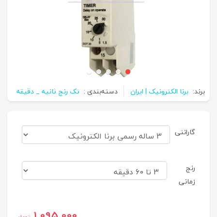
برند:
برنا الکترونیک | ایران
دسته‌بندی :
تک رنج ثانیه _ دقیقه
گارانتی
رنج
زمانی
1,095,000
تومان