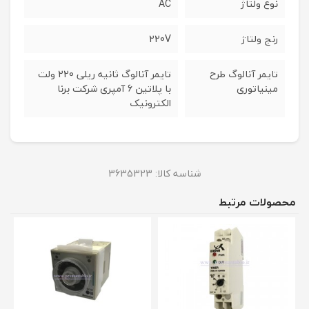
نوع ولتاژ
AC
رنج ولتاژ
220V
تایمر آنالوگ طرح
تایمر آنالوگ ثانیه ریلی 220 ولت
مینیاتوری
با پلاتین 6 آمپری شرکت برنا
الکترونیک
شناسه کالا:
3635323
محصولات مرتبط