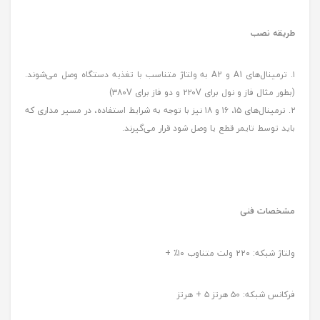
طریقه نصب
۱. ترمینال‌های A1 و A2 به ولتاژ متناسب با تغذیه دستگاه وصل می‌شوند.
(بطور مثال فاز و نول برای ۲۲۰V و دو فاز برای ۳۸۰V)
۲. ترمینال‌های ۱۵، ۱۶ و ۱۸ نیز با توجه به شرایط استفاده، در مسیر مداری که
باید توسط تایمر قطع یا وصل شود قرار می‌گیرند.
مشخصات فنی
ولتاژ شبکه: ٢٢٠ ولت متناوب ١٠٪ +
فرکانس شبکه: ۵۰ هرتز ۵ + هرتز