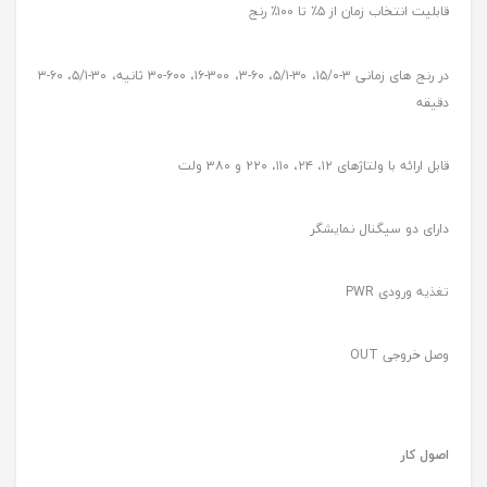
قابلیت انتخاب زمان از ۵٪ تا ۱۰۰٪ رنج
در رنج های زمانی ٣-١۵/٠، ۳۰-۵/۱، ۶٠-٣، ٣٠٠-١۶، ۶٠٠-٣٠ ثانیه، ٣٠-۵/١، ۶٠-٣
دقیقه
قابل ارائه با ولتاژهای ١٢، ٢۴، ١١٠، ٢٢٠ و ٣٨٠ ولت
دارای دو سیگنال نمایشگر
تغذیه ورودی PWR
وصل خروجی OUT
اصول کار