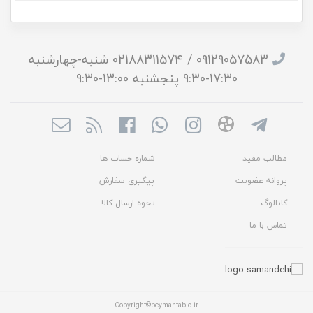
09129057583 / 02188311574 شنبه-چهارشنبه
17:30-9:30 پنجشنبه 13:00-9:30
مطالب مفید
شماره حساب ها
پروانه عضویت
پیگیری سفارش
کاتالوگ
نحوه ارسال کالا
تماس با ما
Copyright©peymantablo.ir