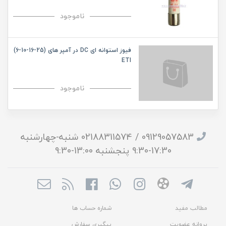
ناموجود
فیوز استوانه ای DC در آمپر های (25-16-10-6)
ETI
ناموجود
09129057583 / 02188311574 شنبه-چهارشنبه
17:30-9:30 پنجشنبه 13:00-9:30
مطالب مفید
شماره حساب ها
پروانه عضویت
پیگیری سفارش