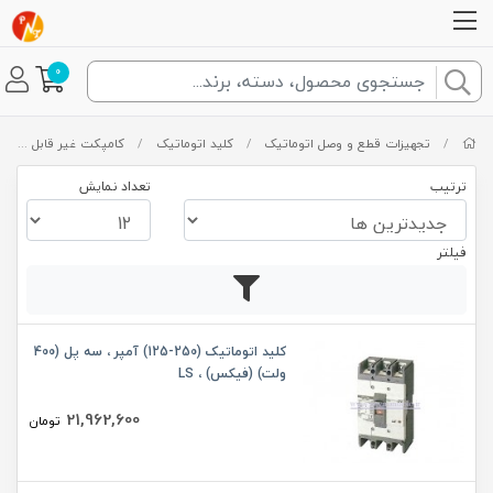
0
/
تجهیزات قطع و وصل اتوماتیک
/
کلید اتوماتیک
/
کامپکت غیر قابل تنظیم
ترتیب
تعداد نمایش
فیلتر
کلید اتوماتیک (250-125) آمپر ، سه پل (400
ولت) (فیکس) ، LS
21,962,600
تومان