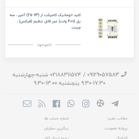
کلید اتوماتیک کامپکت از (63-25) آمپر ، سه
پل (400 ولت) غیر قابل تنظیم (فیکس) ،
چینت
ناموجود
09129057583 / 02188311574 شنبه-چهارشنبه
17:30-9:30 پنجشنبه 13:00-9:30
مطالب مفید
شماره حساب ها
پروانه عضویت
پیگیری سفارش
کاتالوگ
نحوه ارسال کالا