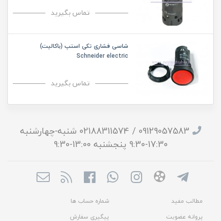
تماس بگیرید
شاسی فشاری تکی استپ (باکالیت)
Schneider electric
تماس بگیرید
09129057583 / 02188311574 شنبه-چهارشنبه
17:30-9:30 پنجشنبه 13:00-9:30
مطالب مفید
شماره حساب ها
پروانه عضویت
پیگیری سفارش