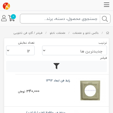
0
/
باکس تابلو و ملحقات
/
ملحقات تابلو
/
فیلتر / گارد فن تابلویی
ترتیب
تعداد نمایش
فیلتر
رابط فن ابعاد 12*12
340,000
تومان
حفاظ فن 20*20 (فلزی) (ابکاری)