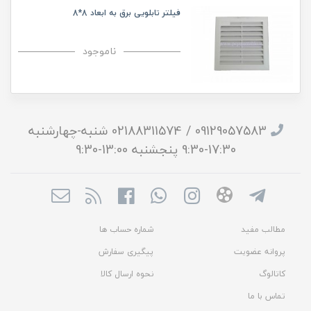
فیلتر تابلویی برق به ابعاد 8*8
ناموجود
09129057583 / 02188311574 شنبه-چهارشنبه
17:30-9:30 پنجشنبه 13:00-9:30
مطالب مفید
شماره حساب ها
پروانه عضویت
پیگیری سفارش
کاتالوگ
نحوه ارسال کالا
تماس با ما