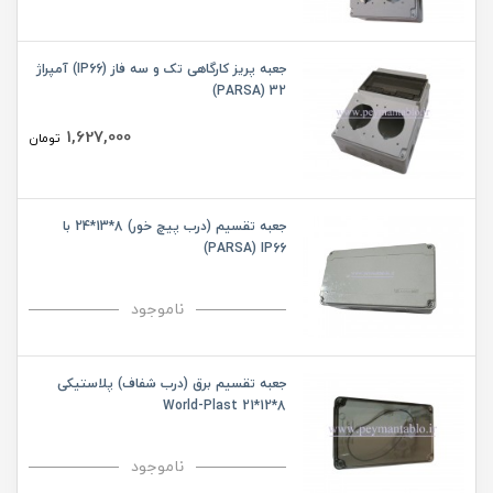
جعبه پریز کارگاهی تک و سه فاز (IP66) آمپراژ
32 (PARSA)
1,627,000
تومان
جعبه تقسیم (درب پیچ خور) 8*13*24 با
PARSA) IP66)
ناموجود
جعبه تقسیم برق (درب شفاف) پلاستیکی
8*12*21 World-Plast
ناموجود