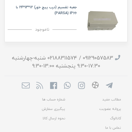
جعبه تقسیم (درب پیچ خور) 12*13*24 با
PARSA) IP66)
ناموجود
09129057583 / 02188311574 شنبه-چهارشنبه
17:30-9:30 پنجشنبه 13:00-9:30
مطالب مفید
شماره حساب ها
پروانه عضویت
پیگیری سفارش
کاتالوگ
نحوه ارسال کالا
تماس با ما