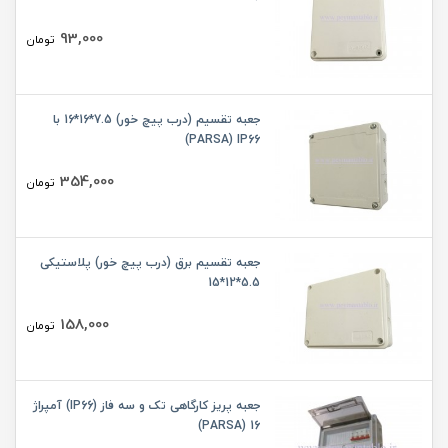
93,000
تومان
جعبه تقسیم (درب پیچ خور) 7.5*16*16 با
PARSA) IP66)
354,000
تومان
جعبه تقسیم برق (درب پیچ خور) پلاستیکی
5.5*12*15
158,000
تومان
جعبه پریز کارگاهی تک و سه فاز (IP66) آمپراژ
16 (PARSA)