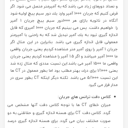
و تعداد دورهای زیاد می باشد كه به آمپرمتر متصل می شود. اگر
فرض كنیم كه جریان 1000 آمپر وارد یك دور سیم پیچ اولیه شود
آنگاه در ثانویه بازای هر 1000دور سیم پیچ جریان 1 آمپر
را خواهیم داشت. پس می بینیم كه جریان 1000 آمپری كه قابل
اندازه گیری نبود به یك آمپر تبدیل شد كه به راحتی با آمپرمتر
معمولی قابل اندازه گیری می باشد. بنابراین در این مثال اگر
جریان 1 آمپر را روی آمپر متر مشاهده كردیم یعنی جریان واقعی
ما 1000 آمپر میباشد و اگر 1.5 آمپر را مشاهده كردیم یعنی جریان
واقعی ما 1500 آمپر می باشد.این نسبت عددی كه مثال زده شد
یعنی 1/1000 برای درك بهتر مطلب بود اما بطور معمول در CT ها
این نسبت 5/1000 می باشد. نكته دیگر اینكه CT بطور سری در
مدار قرار می گیرد.
كلاس دقت ترانس های جریان:
میزان خطای CT ها با توجه كلاس دقت آنها مشخص می
گردد. كلاس دقت CT برای هسته اندازه گیری و حفاظتی به دو
صورت مختلف بیان می گردد. برای هسته اندازه گیری درصد