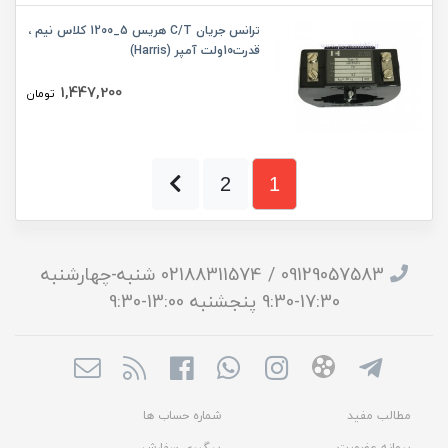
ترانس جریان C/T هریس 5_1200 کلاس نیم ،
قدرت10ولت آمپر (Harris)
1,447,200
تومان
2
1
09129057583 / 02188311574 شنبه-چهارشنبه
17:30-9:30 پنجشنبه 13:00-9:30
مطالب مفید
شماره حساب ها
پروانه عضویت
پیگیری سفارش