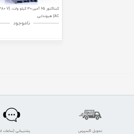
کنتاکتور 65 آمپر،0
AC) هیوندایی
ناموجود
تحویل اکسپرس
پشتیبانی (ساعات اد