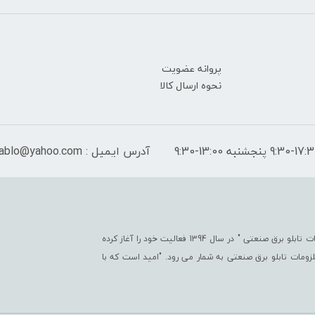
پروانه عضویت
نحوه ارسال کالا
آدرس ایمیل : peymantablo@yahoo.com
فروشگاه اینترنتی پیمان تابلو با هدف " ایجاد یک مرجع جامع جهت تأمین کلیّه ملزومات تابلو برق صنعتی " در سال 1394 فعالیت خود را آغاز کرده
تی در زمینه ملزومات تابلو برق صنعتی به شمار می رود. "امید است که با