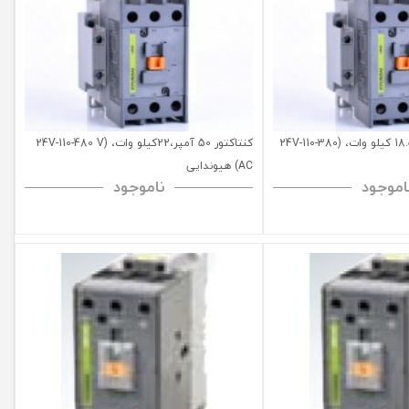
کنتاکتور 40 آمپر، 18.5 کیلو وات، (24V-110-380
کنتاکتور 50 آمپر،22کیلو وات، (24V-110-480 V
AC) هیوندایی
اموجود
ناموجود