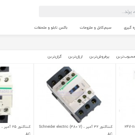
زه گیری
سیم،کابل و ملزومات
باکس تابلو و ملحقات
حبوب‌‌ترین
پرفروش‌ترین
ارزان‌ترین
گران‌ترین
وات، (24V-110-380 V
کنتاکتور 32 آمپر ، (Schneider electric (380 V
AC
AC