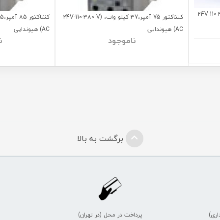
3 کیلو وات، (24V-110-380 V
کنتاکتور 75 آمپر،37 کیلو وات، (24V-110-380 V
AC) هیوندایی
AC) هیوندایی
ناموجود
ن
برگشت به بالا
اری)
پرداخت در محل (در تهران)