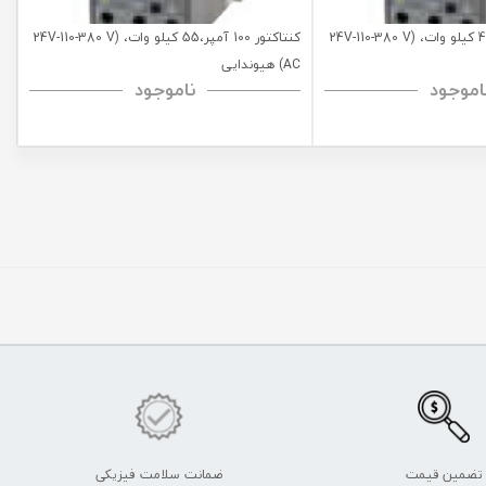
کنتاکتور 85 آمپر،45 کیلو وات، (24V-110-380 V
کنتاکتور 100 آمپر،55 کیلو وات، (24V-110-380 V
AC) هیوندایی
اموجود
ناموجود
تضمین قیمت
ضمانت سلامت فیزیکی