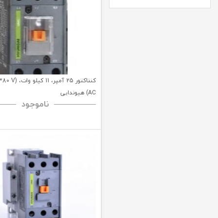
کنتاکتور 25 آمپر، 1
AC) هیوندایی
ناموجود