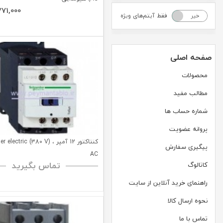
771,000
فقط آیتم‌های ویژه
خیر
بله
صفحه اصلی
محصولات
مطالب مفید
شماره حساب ها
پروانه عضویت
کنتاکتور 12 آمپر ، (ctric (380 V
پیگیری سفارش
AC
تماس بگیرید
کاتالوگ
راهنمای خرید آنلاین از سایت
نحوه ارسال کالا
تماس با ما