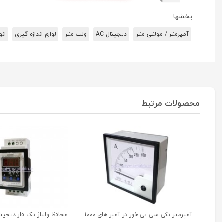
بخشها :
آمپرمتر / مولتی متر
دیجیتال AC
ولت متر
لوازم اندازه گیری
انو
محصولات مرتبط
آمپرمتر تکی سی تی خور در آمپر های 1000
محافظ ولتاژ تک فاز دیجیتا