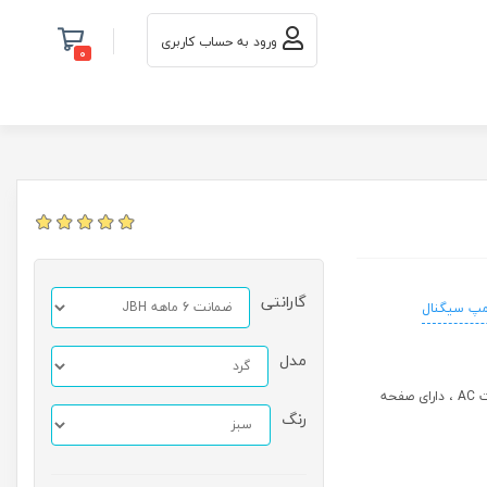
ورود به حساب کاربری
0
گارانتی
امپ سیگنال
مدل
ولتمتر دیجیتال AC سیگنالی ، سایز 50*22*22 ، جهت اندازه گیری ولت از 12 تا 500 ولت AC ، دارای صفحه
رنگ