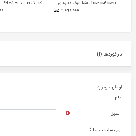
،100،200،400،600 ،50،آنالوگ عقربه ای
کد SHIVA Amvaj 20JN1
00
2,090,000
(96* 96) BEW
تومان
بازخوردها (1)
ارسال بازخورد
نام
ایمیل
وب سایت / وبلاگ