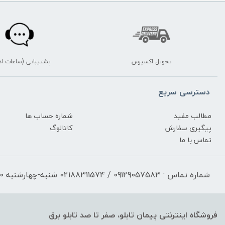
تحویل اکسپرس
پشتیبانی (ساعات اد
دسترسی سریع
مطالب مفید
شماره حساب ها
پیگیری سفارش
کاتالوگ
تماس با ما
شماره تماس : 09129057583 / 02188311574 شنبه-چهارشنبه 17:30-9:30 پنجشنبه 13:00-9:30
فروشگاه اینترنتی پیمان تابلو، صفر تا صد تابلو برق