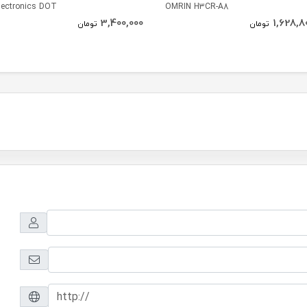
lectronics DOT
OMRIN H3CR-A8
3,400,000
1,628,8
تومان
تومان