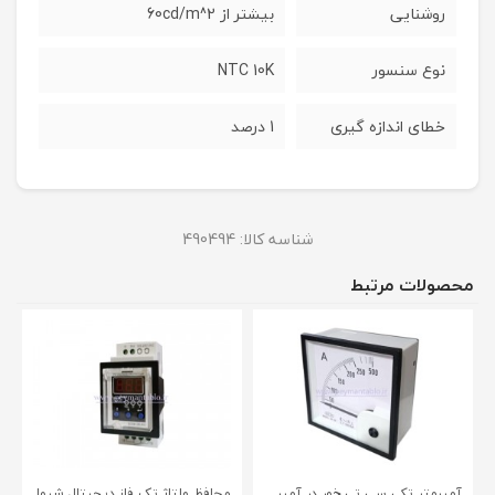
روشنایی
بیشتر از 60cd/m^2
نوع سنسور
NTC 10K
خطای اندازه گیری
1 درصد
شناسه کالا:
490494
محصولات مرتبط
آمپرمتر تکی سی تی خور در آمپر
محافظ ولتاژ تک فاز دیجیتال شیوا