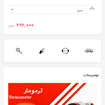
رنگ
696,000
تومان
توضیحات