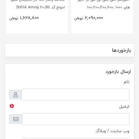
های 1000 ،100،200،400،600
امواج کد SHIVA Amvaj 20JN1
،50،آنالوگ عقربه ای (96* 96)
1,628,800
2,090,000
تومان
تومان
BEW
بازخوردها
ارسال بازخورد
نام
ایمیل
وب سایت / وبلاگ