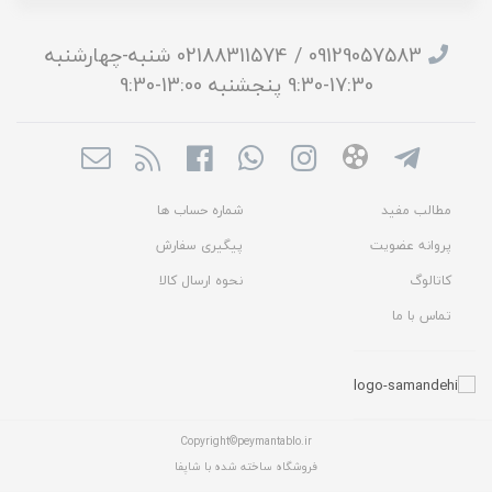
09129057583 / 02188311574 شنبه-چهارشنبه
17:30-9:30 پنجشنبه 13:00-9:30
مطالب مفید
شماره حساب ها
پروانه عضویت
پیگیری سفارش
کاتالوگ
نحوه ارسال کالا
تماس با ما
Copyright©peymantablo.ir
فروشگاه ساخته شده با شاپفا