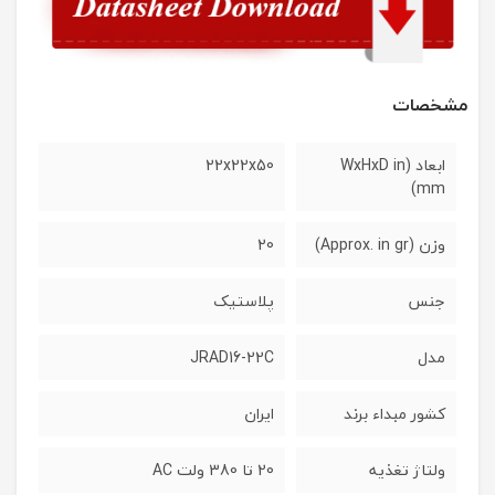
مشخصات
ابعاد (WxHxD in
22x22x50
mm)
وزن (Approx. in gr)
20
جنس
پلاستیک
مدل
JRAD16-22C
کشور مبداء برند
ایران
ولتاژ تغذیه
20 تا 380 ولت AC