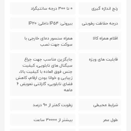
رنج اندازه گیری
0 تا 300 درجه سانتیگراد
درجه حفاظت رطوبتی
بیرونی: IP54 داخلی: IP20
اقلام همراه کالا
همراه سنسور دمای خارجی با
سوکت جهت نصب
قابلیت های ویژه
جایگزین مناسب جهت چراغ
سیگنال های تابلویی، کیفیت
جنس فوق العاده با کیفیت بالا،
زیبایی و خوانا بودن ارقام، کاهش
فضای تابلویی، گارانتی تعویض 6
ماهه
شرایط محیطی
رطوبت کمتر از 90 درصد
طول عمر
بیشتر از 30000 ساعت