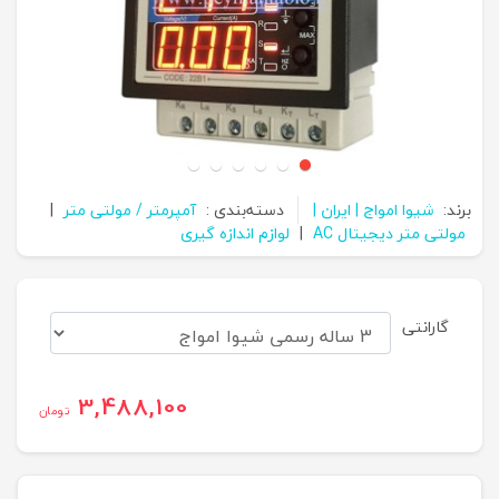
برند:
شیوا امواج | ایران |
دسته‌بندی :
آمپرمتر / مولتی متر
|
مولتی متر دیجیتال AC
|
لوازم اندازه گیری
گارانتی
3,488,100
تومان