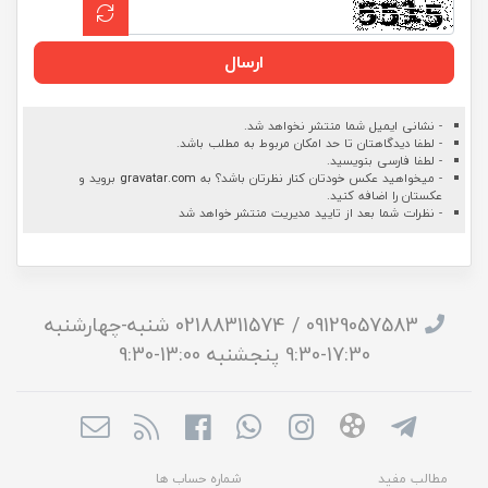
ارسال
- نشانی ایمیل شما منتشر نخواهد شد.
- لطفا دیدگاهتان تا حد امکان مربوط به مطلب باشد.
- لطفا فارسی بنویسید.
- میخواهید عکس خودتان کنار نظرتان باشد؟ به
gravatar.com
بروید و
عکستان را اضافه کنید.
- نظرات شما بعد از تایید مدیریت منتشر خواهد شد
09129057583 / 02188311574 شنبه-چهارشنبه
17:30-9:30 پنجشنبه 13:00-9:30
مطالب مفید
شماره حساب ها