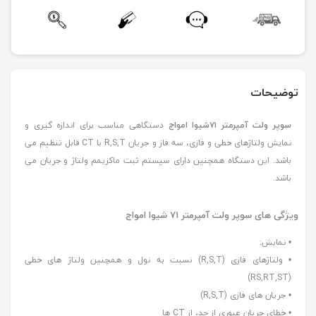
توضیحات
سوپر ولت آمپرمتر ۷۱شیوا امواج
دستگاهی مناسب برای اندازه گیری و
نمایش ولتاژهای خطی و فازی، سه فاز و جریان R,S,T با CT قابل تنظیم می
باشد. این دستگاه همچنین دارای سیستم ثبت ماکزیمم ولتاژ و جریان می
باشد.
ویژگی های سوپر ولت آمپرمتر ۷۱ شیوا امواج
• نمایش:
• ولتاژهای فازی (R,S,T) نسبت به نول و همچنین ولتاژ های خطی
(RS,RT,ST)
• جریان های فازی (R,S,T)
• خطای جریان عبوری از حد، از CT ها