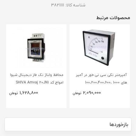
شناسه کالا:
3821111
محصولات مرتبط
آمپرمتر تکی سی تی خور در آمپر
محافظ ولتاژ تک فاز دیجیتال شیوا
های 1000 ،100،200،400،600
امواج کد SHIVA Amvaj 20JN1
،50،آنالوگ عقربه ای (96* 96)
1,628,800
2,090,000
تومان
تومان
BEW
بازخوردها