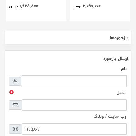
،50،آنالوگ عقربه ای (96* 96)
1,628,800
2,090,000
تومان
تومان
BEW
بازخوردها
ارسال بازخورد
نام
ایمیل
وب سایت / وبلاگ