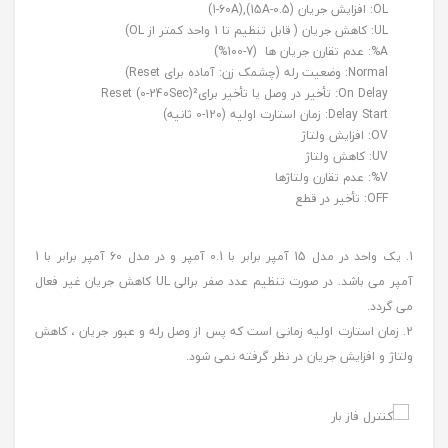
OL: افزایش جریان (0.5-15A),(1-60A)
UL: کاهش جریان ( قابل تنظیم تا 1 واحد کمتر از OL)
A%: عدم تقارن جریان ها (7-100%)
Normal: وضعیت رله (چشمک زن: آماده برای Reset)
On Delay: تأخیر در وصل یا تأخیر برایReset (0-240Sec)²
Delay Start: زمان استارت اولیه (120-0 ثانیه)
OV: افزایش ولتاژ
UV: کاهش ولتاژ
V%: عدم تقارن ولتاژها
OFF: تأخیر در قطع
1. یک واحد در مدل 15 آمپر برابر با 0.1 آمپر و در مدل 60 آمپر برابر با 1
آمپر می باشد. در صورت تنظیم عدد صفر برالی UL کاهش جریان غیر فعال
می گردد.
2. زمان استارت اولیه زمانی است که پس از وصل رله و عبور جریان ، کاهش
ولتاژ و افزایش جریان در نظر گرفته نمی شود.