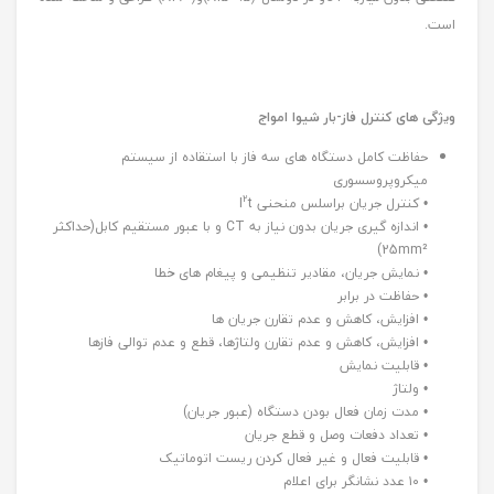
است.
ویژگی های کنترل فاز-بار شیوا امواج
حفاظت کامل دستگاه های سه فاز با استقاده از سیستم
میکروپروسسوری
2
• کنترل جریان براسلس منحنی I
t
• اندازه گیری جریان بدون نیاز به CT و با عبور مستقیم کابل(حداکثر
25mm²)
• نمایش جریان، مقادیر تنظیمی و پیغام های خطا
• حفاظت در برابر
• افزایش، کاهش و عدم تقارن جریان ها
• افزایش، کاهش و عدم تقارن ولتاژها، قطع و عدم توالی فازها
• قابلیت نمایش
• ولتاژ
• مدت زمان فعال بودن دستگاه (عبور جریان)
• تعداد دفعات وصل و قطع جریان
• قابلیت فعال و غیر فعال کردن ریست اتوماتیک
• ۱۰ عدد نشانگر برای اعلام