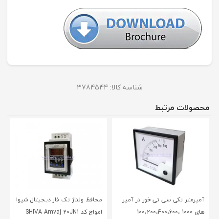
شناسه کالا:
3784544
محصولات مرتبط
آمپرمتر تکی سی تی خور در آمپر
محافظ ولتاژ تک فاز دیجیتال شیوا
های 1000 ،100،200،400،600
امواج کد SHIVA Amvaj 20JN1