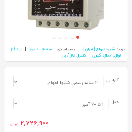
برند:
شیوا امواج | ایران |
دسته‌بندی :
سه فاز + نول
|
سه فاز
|
لوازم اندازه گیری
|
کنترل فاز / بار
گارانتی
مدل
2,726,900
تومان