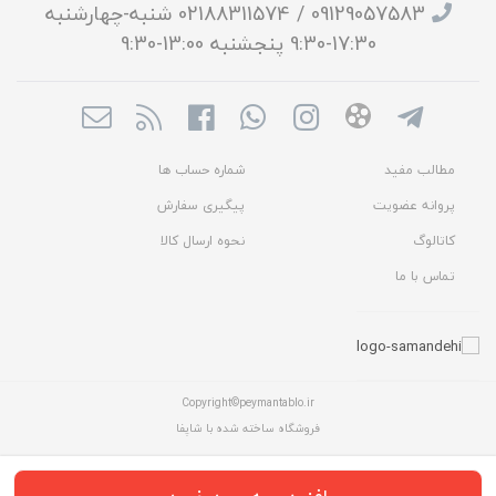
09129057583 / 02188311574 شنبه-چهارشنبه
17:30-9:30 پنجشنبه 13:00-9:30
مطالب مفید
شماره حساب ها
پروانه عضویت
پیگیری سفارش
کاتالوگ
نحوه ارسال کالا
تماس با ما
Copyright©peymantablo.ir
فروشگاه ساخته شده با شاپفا