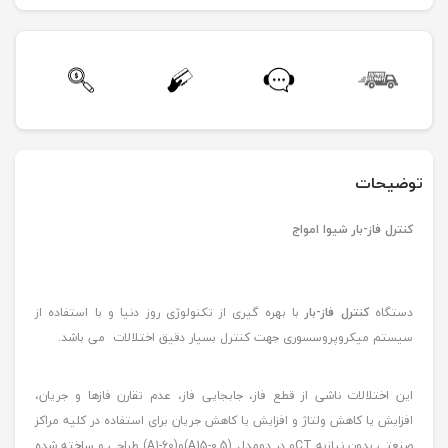
توضیحات
کنترل فاز-بار شیوا امواج
دستگاه
کنترل فاز-بار
با بهره گیری از تکنولوژی روز دنیا و با استفاده از
سیستم میکروپروسسوری جهت کنترل بسیار دقیق اختلالات می باشد.
این اختلالات ناشی از قطع فاز، جابجایی فاز، عدم تقارن فازها و جریان،
افزایش یا کاهش ولتاژ و افزایش یا کاهش جریان برای استفاده در کلیه مراکز
صنعتی بدون نیازبه CTو در دومدل (A15-0.5)و(A1-60) طراحی و ساخته شده