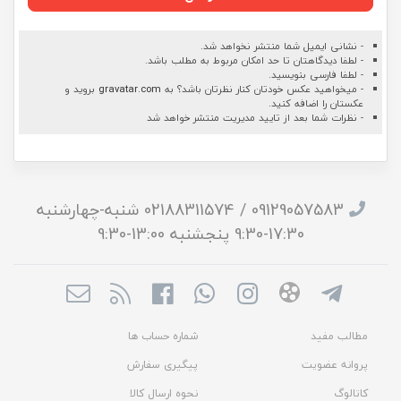
- نشانی ایمیل شما منتشر نخواهد شد.
- لطفا دیدگاهتان تا حد امکان مربوط به مطلب باشد.
- لطفا فارسی بنویسید.
- میخواهید عکس خودتان کنار نظرتان باشد؟ به
gravatar.com
بروید و
عکستان را اضافه کنید.
- نظرات شما بعد از تایید مدیریت منتشر خواهد شد
09129057583 / 02188311574 شنبه-چهارشنبه
17:30-9:30 پنجشنبه 13:00-9:30
مطالب مفید
شماره حساب ها
پروانه عضویت
پیگیری سفارش
کاتالوگ
نحوه ارسال کالا