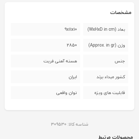
مشخصات
بعاد (WxHxD in cm)
9x11x10
وزن (Approx. in gr)
2850
جنس
هسته آهنی فریت
کشور مبداء برند
ایران
قابلیت های ویژه
توان واقعی
شناسه کالا:
309530
محصولات مرتبط