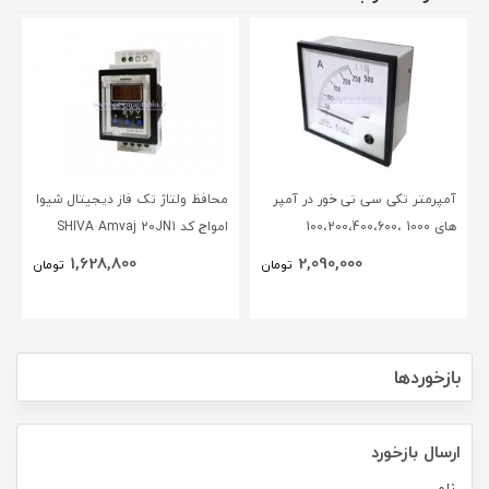
آمپرمتر تکی سی تی خور در آمپر
محافظ ولتاژ تک فاز دیجیتال شیوا
های 1000 ،100،200،400،600
امواج کد SHIVA Amvaj 20JN1
،50،آنالوگ عقربه ای (96* 96)
1,628,800
2,090,000
تومان
تومان
BEW
بازخوردها
ارسال بازخورد
نام