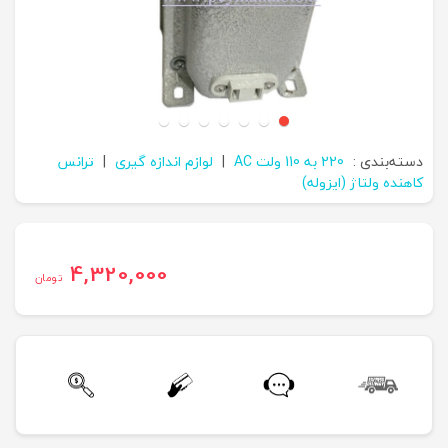
دسته‌بندی :
220 به 110 ولت AC
|
لوازم اندازه گیری
|
ترانس
کاهنده ولتاژ (ایزوله)
4,320,000
تومان