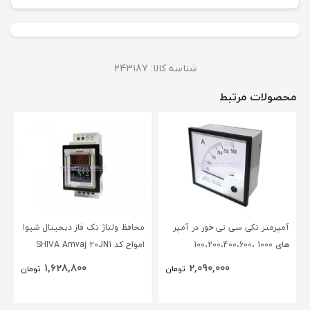
شناسه کالا:
243187
محصولات مرتبط
آمپرمتر تکی سی تی خور در آمپر
محافظ ولتاژ تک فاز دیجیتال شیوا
های 1000 ،100،200،400،600
امواج کد SHIVA Amvaj 20JN1
،50،آنالوگ عقربه ای (96* 96)
1,628,800
2,090,000
تومان
تومان
BEW