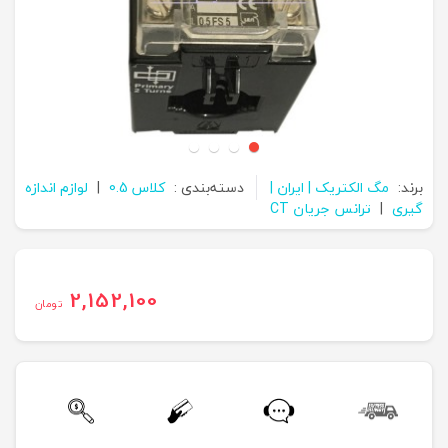
برند:
مگ الکتریک | ایران |
دسته‌بندی :
کلاس 0.5
|
لوازم اندازه
گیری
|
ترانس جریان CT
2,152,100
تومان