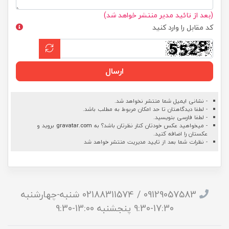
(بعد از تائید مدیر منتشر خواهد شد)
کد مقابل را وارد کنید
ارسال
- نشانی ایمیل شما منتشر نخواهد شد.
- لطفا دیدگاهتان تا حد امکان مربوط به مطلب باشد.
- لطفا فارسی بنویسید.
- میخواهید عکس خودتان کنار نظرتان باشد؟ به
gravatar.com
بروید و
عکستان را اضافه کنید.
- نظرات شما بعد از تایید مدیریت منتشر خواهد شد
09129057583 / 02188311574 شنبه-چهارشنبه
17:30-9:30 پنجشنبه 13:00-9:30