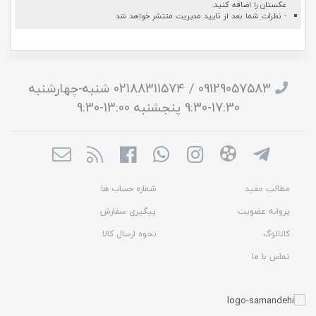
عکستان را اضافه کنید.
- نظرات شما بعد از تایید مدیریت منتشر خواهد شد
09129057583 / 02188311574 شنبه-چهارشنبه
17:30-9:30 پنجشنبه 13:00-9:30
مطالب مفید
شماره حساب ها
پروانه عضویت
پیگیری سفارش
کاتالوگ
نحوه ارسال کالا
تماس با ما