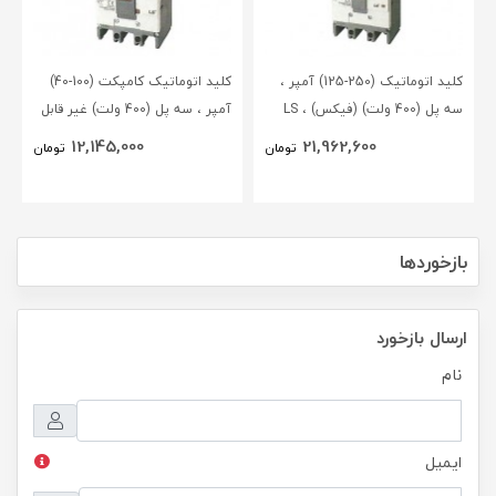
کلید اتوماتیک (250-125) آمپر ،
کلید اتوماتیک کامپکت (100-40)
سه پل (400 ولت) (فیکس) ، LS
آمپر ، سه پل (400 ولت) غیر قابل
تنظیم (فیکس) ، LS
12,145,000
21,962,600
تومان
تومان
بازخوردها
ارسال بازخورد
نام
ایمیل