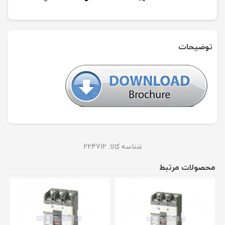
توضیحات
شناسه کالا:
224712
محصولات مرتبط