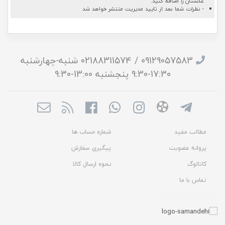
عکستان را اضافه کنید.
- نظرات شما بعد از تایید مدیریت منتشر خواهد شد
09129057583 / 02188311574 شنبه-چهارشنبه
17:30-9:30 پنجشنبه 13:00-9:30
مطالب مفید
شماره حساب ها
پروانه عضویت
پیگیری سفارش
کاتالوگ
نحوه ارسال کالا
تماس با ما