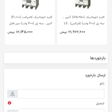
کلید اتوماتیک (250-125) آمپر ،
کلید اتوماتیک کامپکت (100-40)
سه پل (400 ولت) (فیکس) ، LS
آمپر ، سه پل (400 ولت) غیر قابل
تنظیم (فیکس) ، LS
12,145,000
21,962,600
تومان
تومان
بازخوردها
ارسال بازخورد
نام
ایمیل