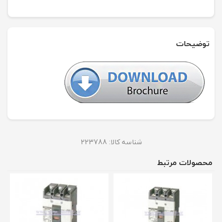
توضیحات
شناسه کالا:
223788
محصولات مرتبط