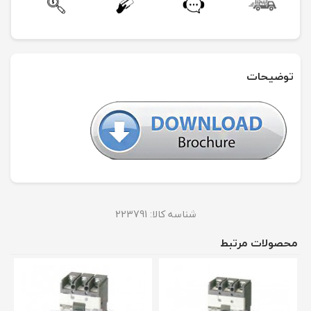
توضیحات
شناسه کالا:
223791
محصولات مرتبط