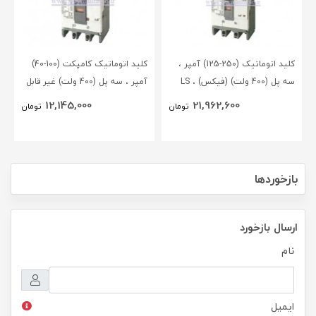
کلید اتوماتیک (250-125) آمپر ،
کلید اتوماتیک کامپکت (100-40)
سه پل (400 ولت) (فیکس) ، LS
آمپر ، سه پل (400 ولت) غیر قابل
تنظیم (فیکس) ، LS
12,145,000
21,962,600
تومان
تومان
بازخوردها
ارسال بازخورد
نام
ایمیل