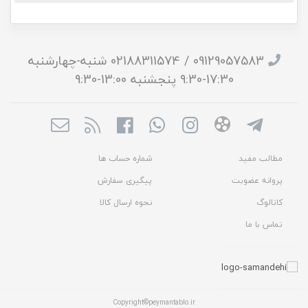
09129057583 / 02188311574 شنبه-چهارشنبه
17:30-9:30 پنجشنبه 13:00-9:30
مطالب مفید
شماره حساب ها
پروانه عضویت
پیگیری سفارش
کاتالوگ
نحوه ارسال کالا
تماس با ما
Copyright©peymantablo.ir