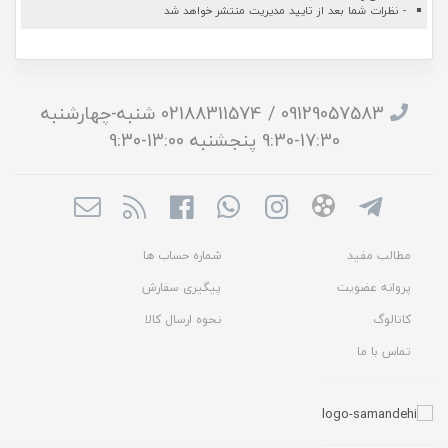
- نظرات شما بعد از تایید مدیریت منتشر خواهد شد
09129057583 / 02188311574 شنبه-چهارشنبه
17:30-9:30 پنجشنبه 13:00-9:30
مطالب مفید
شماره حساب ها
پروانه عضویت
پیگیری سفارش
کاتالوگ
نحوه ارسال کالا
تماس با ما