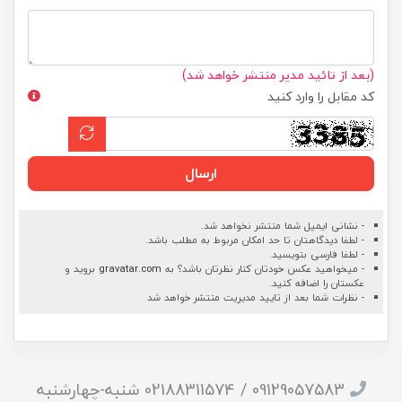
(بعد از تائید مدیر منتشر خواهد شد)
کد مقابل را وارد کنید
ارسال
- نشانی ایمیل شما منتشر نخواهد شد.
- لطفا دیدگاهتان تا حد امکان مربوط به مطلب باشد.
- لطفا فارسی بنویسید.
- میخواهید عکس خودتان کنار نظرتان باشد؟ به
gravatar.com
بروید و
عکستان را اضافه کنید.
- نظرات شما بعد از تایید مدیریت منتشر خواهد شد
09129057583 / 02188311574 شنبه-چهارشنبه