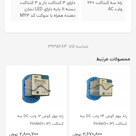
رله سه کنتاکت 220
دارای 3 کنتاکت باز و 3 کنتاکت
ولت AC
بسته 11 پایه دارای LED نشان
دهنده همراه با سوکت کد MY3
شناسه کالا:
3635284
محصولات مرتبط
رله چهار گوش 24 ولت DC سه
رله چهار گوش 12 ولت DC سه
کنتاکت (Finder(60.13
کنتاکت (Finder(60.13
2,800,700
2,670,800
تومان
تومان