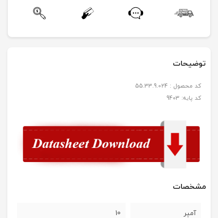
توضیحات
کد محصول : 55.33.9.024
کد پایه: 9403
مشخصات
آمپر
10