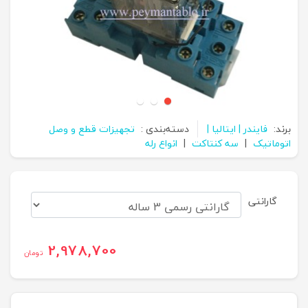
برند:
فایندر | ایتالیا |
دسته‌بندی :
تجهیزات قطع و وصل
اتوماتیک
|
سه کنتاکت
|
انواع رله
گارانتی
2,978,700
تومان