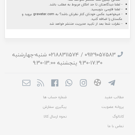
- لطفا دیدگاهتان تا حد امکان مربوط به مطلب باشد.
- لطفا فارسی بنویسید.
- میخواهید عکس خودتان کنار نظرتان باشد؟ به
gravatar.com
بروید و
عکستان را اضافه کنید.
- نظرات شما بعد از تایید مدیریت منتشر خواهد شد
09129057583 / 02188311574 شنبه-چهارشنبه
17:30-9:30 پنجشنبه 13:00-9:30
مطالب مفید
شماره حساب ها
پروانه عضویت
پیگیری سفارش
کاتالوگ
نحوه ارسال کالا
تماس با ما