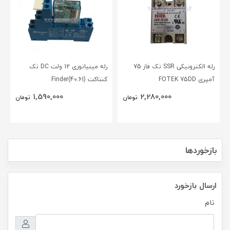
رله الکترونیکی SSR تک فاز 75
رله مینیاتوری 12 ولت DC تک
آمپری FOTEK 75DD
کنتاکت (40.61)Finder
1,590,000
2,280,000
تومان
تومان
بازخوردها
ارسال بازخورد
نام