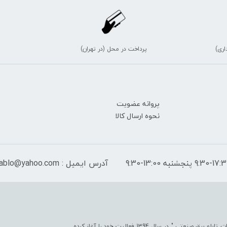
اری)
پرداخت در محل (در تهران)
پروانه عضویت
نحوه ارسال کالا
آدرس ایمیل : peymantablo@yahoo.com
فروشگاه اینترنتی پیمان تابلو با هدف " ایجاد یک مرجع جامع جهت تأمین کلیّه ملزومات تابلو برق صنعتی " در سال 1394 فعالیت خود را آغاز کرده