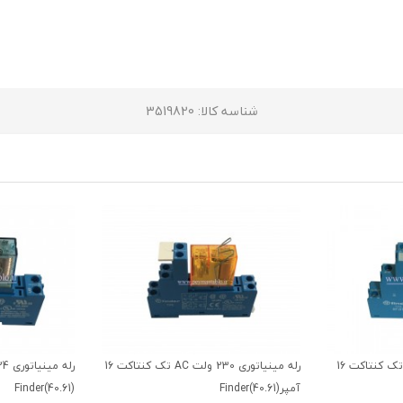
شناسه کالا
: 3519820
رله مینیاتوری 24 ولت DC تک کنتاکت 16
رله مینیاتوری 230 ولت AC تک کنتاکت 16
آمپر(40.61)Finder
(Finder(40.61