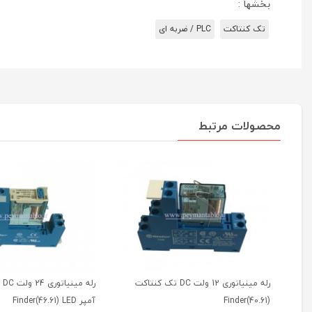
بخشها :
تک کنتاکت
PLC / ضربه ای
محصولات مرتبط
رله مینیاتوری 12 ولت DC تک کنتاکت
(40.61)Finder
آمپر Finder(46.61) LED