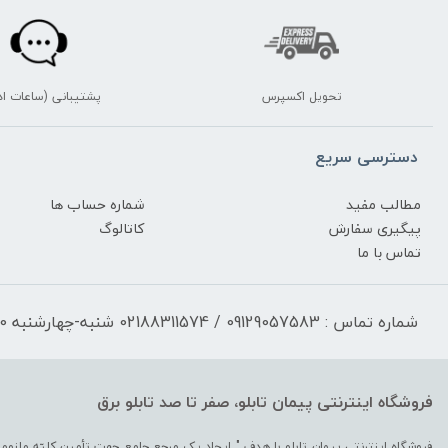
تحویل اکسپرس
پشتیبانی (ساعات اد
دسترسی سریع
مطالب مفید
شماره حساب ها
پیگیری سفارش
کاتالوگ
تماس با ما
شماره تماس : 09129057583 / 02188311574 شنبه-چهارشنبه 17:30-9:30 پنجشنبه 13:00-9:30
فروشگاه اینترنتی پیمان تابلو، صفر تا صد تابلو برق