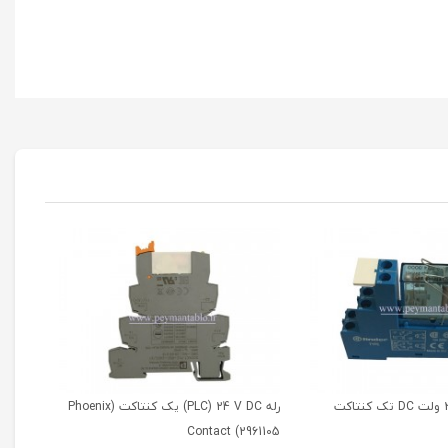
رله مینیاتوری 24 ولت DC تک کنتاکت
رله PLC) 24 V DC) یک کنتاکت (Phoenix
(Finder(40.61
Contact (2961105