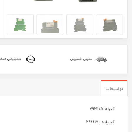
تحویل اکسپرس
پشتیبانی (ساعا
توضیحات
کدرله: 2961105
کد پایه: 2966171