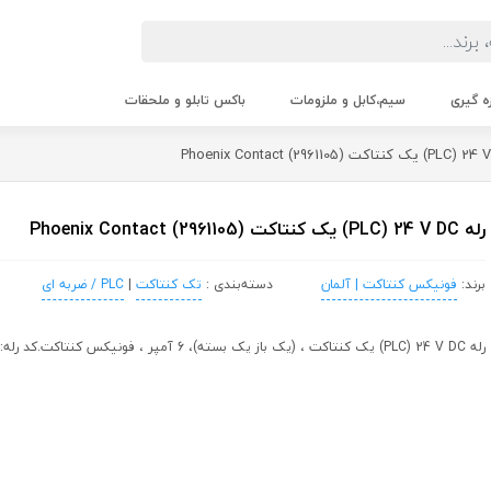
زه گیری
سیم،کابل و ملزومات
باکس تابلو و ملحقات
رله PLC) 24 V DC) یک کنتاکت (Phoenix Contact (2961105
برند:
فونیکس کنتاکت | آلمان
دسته‌بندی :
تک کنتاکت
|
PLC / ضربه ای
رله PLC) 24 V DC) یک کنتاکت ، (یک باز یک بسته)، 6 آمپر ، فونیکس کنتاکت.کد رله:2961105