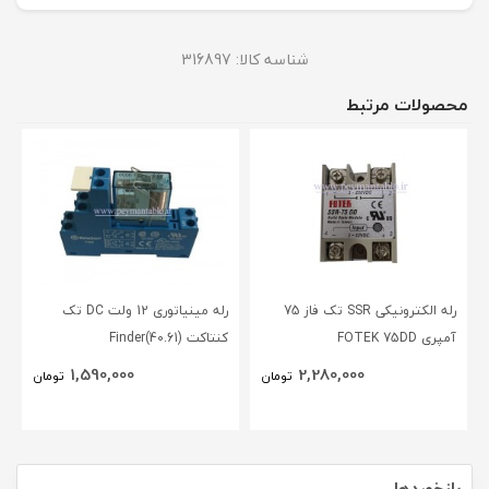
شناسه کالا:
316897
محصولات مرتبط
رله الکترونیکی SSR تک فاز 75
رله مینیاتوری 12 ولت DC تک
آمپری FOTEK 75DD
کنتاکت (40.61)Finder
1,590,000
2,280,000
تومان
تومان
بازخوردها