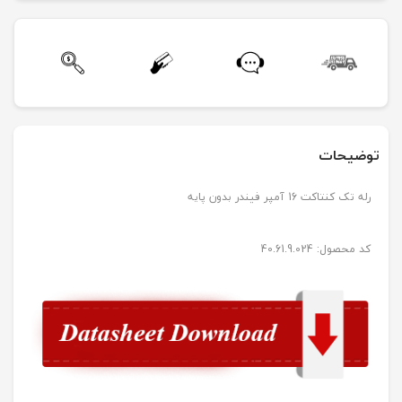
توضیحات
رله تک کنتاکت 16 آمپر فیندر بدون پایه
کد محصول: 40.61.9.024