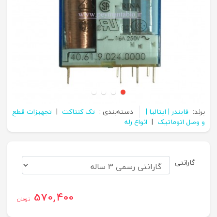
برند:
فایندر | ایتالیا |
دسته‌بندی :
تک کنتاکت
|
تجهیزات قطع
و وصل اتوماتیک
|
انواع رله
گارانتی
570,400
تومان