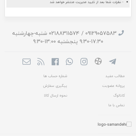
- نظرات شما بعد از تایید مدیریت منتشر خواهد شد
09129057583 / 02188311574 شنبه-چهارشنبه
17:30-9:30 پنجشنبه 13:00-9:30
مطالب مفید
شماره حساب ها
پروانه عضویت
پیگیری سفارش
کاتالوگ
نحوه ارسال کالا
تماس با ما