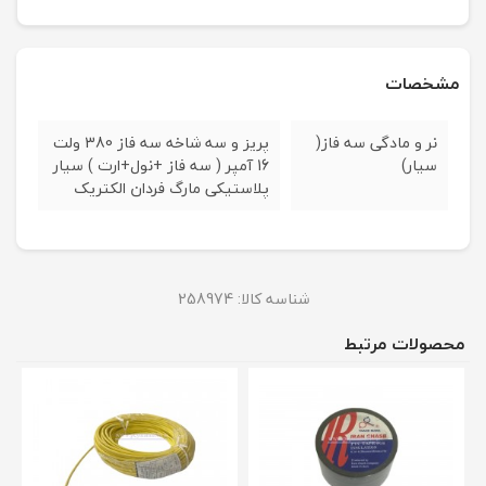
مشخصات
نر و مادگی سه فاز(
پریز و سه شاخه سه فاز 380 ولت
سیار)
16 آمپر ( سه فاز +نول+ارت ) سیار
پلاستیکی مارگ فردان الکتریک
شناسه کالا:
258974
محصولات مرتبط