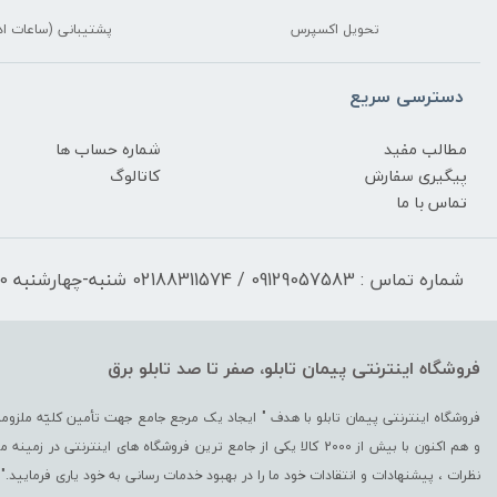
تحویل اکسپرس
پشتیبانی (ساعات اد
دسترسی سریع
مطالب مفید
شماره حساب ها
پیگیری سفارش
کاتالوگ
تماس با ما
شماره تماس : 09129057583 / 02188311574 شنبه-چهارشنبه 17:30-9:30 پنجشنبه 13:00-9:30
فروشگاه اینترنتی پیمان تابلو، صفر تا صد تابلو برق
و هم اکنون با بیش از 2000 کالا یکی از جامع ترین فروشگاه های اینترن
نظرات ، پیشنهادات و انتقادات خود ما را در بهبود خدمات رسانی به خود یاری فرمایید."