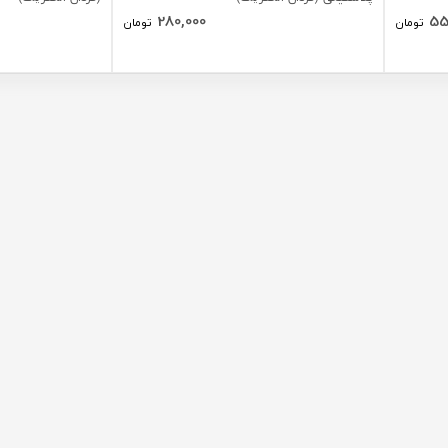
280,000
55
تومان
تومان