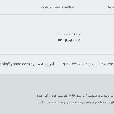
اری)
پرداخت در محل (در تهران)
پروانه عضویت
نحوه ارسال کالا
آدرس ایمیل : peymantablo@yahoo.com
فروشگاه اینترنتی پیمان تابلو با هدف " ایجاد یک مرجع جامع جهت تأمین کلیّه ملزومات تابلو برق صنعتی " در سال 1394 فعالیت خود را آغاز کرده
تی در زمینه ملزومات تابلو برق صنعتی به شمار می رود. "امید است که با