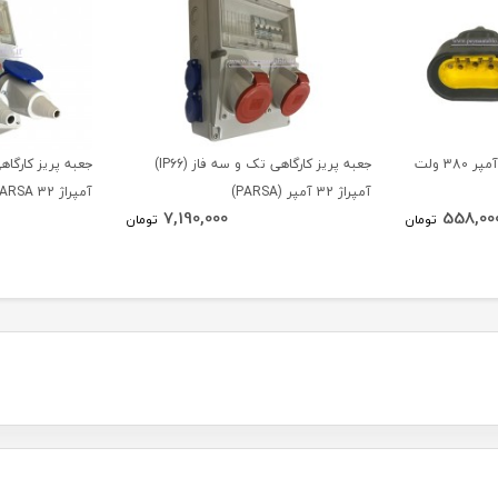
پریز و سه شاخه سه فاز 16 آمپر 380 ولت
جعبه پریز کارگاهی تک و سه فاز (IP66)
آمپراژ 32 آمپر (PARSA)
آمپراژ 32 PARSA
7,190,000
558,00
تومان
تومان