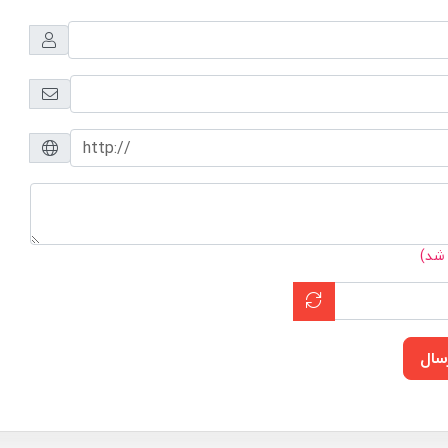
 شد)
سال