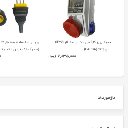
جعبه پریز کارگاهی تک و سه فاز (IP66)
آمپراژ63 (PARSA)
(سیار) مارک فردان الکتریک
0
7,035,000
تومان
بازخوردها