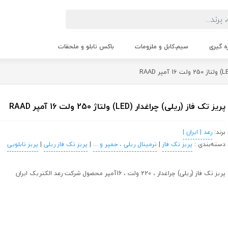
زه گیری
سیم،کابل و ملزومات
باکس تابلو و ملحقات
پریز تک فاز (ریلی) چراغدار (LED) ولتاژ 250 ولت 16 آمپر RAAD
برند:
رعد | ایران |
دسته‌بندی :
پریز تک فاز
|
ترمینال ریلی ، جمپر و ...
|
پریز تک فاز ریلی
|
پریز تابلویی
پریز تک فاز (ریلی) چراغدار ، 220 ولت ، 16آمپر محصول شرکت رعد الکتریک ایران