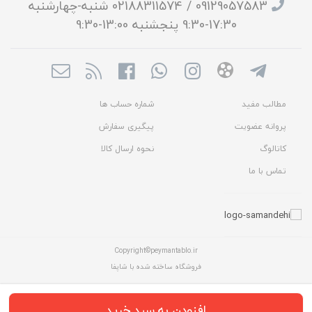
09129057583 / 02188311574 شنبه-چهارشنبه
17:30-9:30 پنجشنبه 13:00-9:30
مطالب مفید
شماره حساب ها
پروانه عضویت
پیگیری سفارش
کاتالوگ
نحوه ارسال کالا
تماس با ما
Copyright©peymantablo.ir
فروشگاه ساخته شده با شاپفا
افزودن به سبد خرید