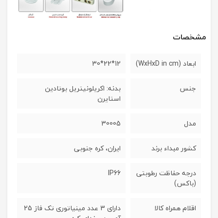
مشخصات
ابعاد (WxHxD in cm)
12*22*30
جنس
بدنه: اکریلونیتریل بوتادین
استایرن
مدل
30005
کشور مبداء برند
ایران، کره جنوبی
درجه حفاظت رطوبتی
IP66
(باکس)
اقلام همراه کالا
دارای 3 عدد مینیاتوری تک فاز 25