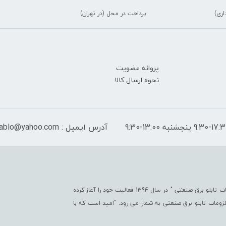
اری)
پرداخت در محل (در تهران)
پروانه عضویت
نحوه ارسال کالا
آدرس ایمیل : peymantablo@yahoo.com
فروشگاه اینترنتی پیمان تابلو با هدف " ایجاد یک مرجع جامع جهت تأمین کلیّه ملزومات تابلو برق صنعتی " در سال 1394 فعالیت خود را آغاز کرده
تی در زمینه ملزومات تابلو برق صنعتی به شمار می رود. "امید است که با