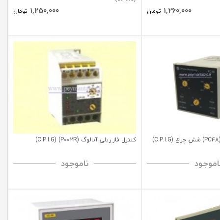
1,250,000
1,260,000
تومان
تومان
کنترل فاز ریلی آنالوگ (P002R) (C.P.I.G)
اموجود
ناموجود