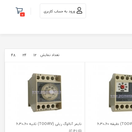
ورود به حساب کاربری
0
تعداد نمایش
48
24
12
تایمر آنالوگ ریلی (TOO1R) دقیقه 6،30،60
تایمر آنالوگ ریلی (TOO1RV) ثانیه 6،30،60
(C.P.I.G)