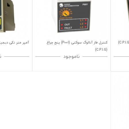
کنترل فاز آنالوگ سوکتی (P001) پنج چراغ
آمپر متر تکی دیجیتال (I.G
(C.P.I.G)
ناموجود
ن