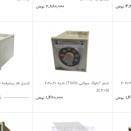
2,880,000
4,
تومان
تومان
تایمر آنالوگ سوکتی (TOO1) دقیقه ،30-60 -6
تایمر آنالوگ سوکتی (TOO1) ثانیه 6،30،60
کنترل فاز پیشرفته (PC48) شش چراغ (C.P.I.G)
(C.P.I.G)
ن
1,460,000
1,
تومان
تومان