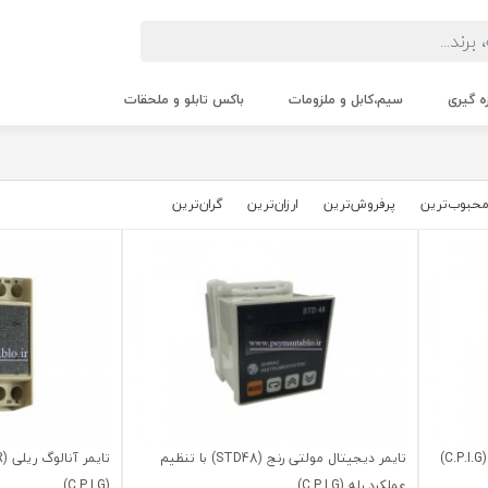
زه گیری
سیم،کابل و ملزومات
باکس تابلو و ملحقات
حبوب‌‌ترین
پرفروش‌ترین
ارزان‌ترین
گران‌ترین
)
تایمر دیجیتال مولتی رنج (STD48) با تنظیم
عملکرد رله (C.P.I.G)
(C.P.I.G)