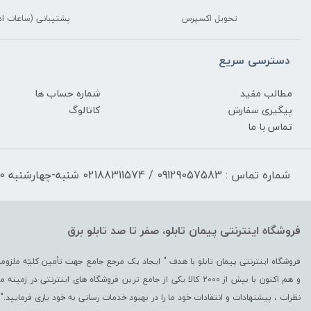
تحویل اکسپرس
پشتیبانی (ساعات اد
دسترسی سریع
مطالب مفید
شماره حساب ها
پیگیری سفارش
کاتالوگ
تماس با ما
شماره تماس : 09129057583 / 02188311574 شنبه-چهارشنبه 17:30-9:30 پنجشنبه 13:00-9:30
فروشگاه اینترنتی پیمان تابلو، صفر تا صد تابلو برق
و هم اکنون با بیش از 2000 کالا یکی از جامع ترین فروشگاه های اینترن
نظرات ، پیشنهادات و انتقادات خود ما را در بهبود خدمات رسانی به خود یاری فرمایید."