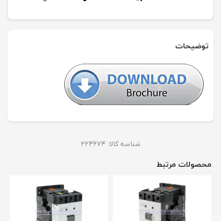
توضیحات
شناسه کالا:
224674
محصولات مرتبط