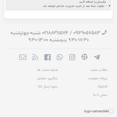
عکستان را اضافه کنید.
- نظرات شما بعد از تایید مدیریت منتشر خواهد شد
09129057583 / 02188311574 شنبه-چهارشنبه
17:30-9:30 پنجشنبه 13:00-9:30
مطالب مفید
شماره حساب ها
پروانه عضویت
پیگیری سفارش
کاتالوگ
نحوه ارسال کالا
تماس با ما