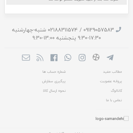
09129057583 / 02188311574 شنبه-چهارشنبه
17:30-9:30 پنجشنبه 13:00-9:30
مطالب مفید
شماره حساب ها
پروانه عضویت
پیگیری سفارش
کاتالوگ
نحوه ارسال کالا
تماس با ما