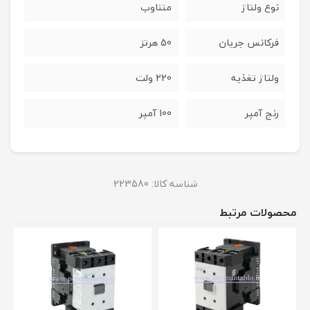
نوع ولتاژ
متناوب
فرکانس جریان
50 هرتز
ولتاژ تغذیه
220 ولت
رنج آمپر
100 آمپر
شناسه کالا:
223580
محصولات مرتبط