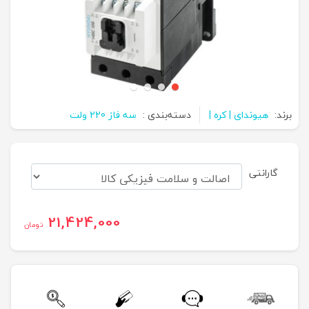
برند:
هیوندای | کره |
دسته‌بندی :
سه فاز 220 ولت
گارانتی
21,424,000
تومان