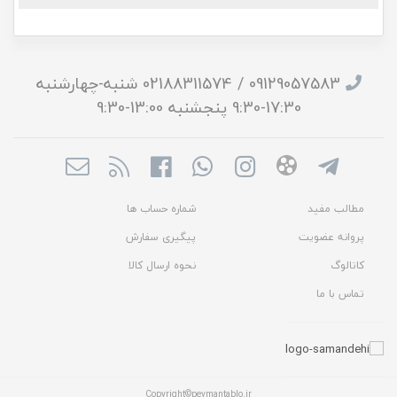
09129057583 / 02188311574 شنبه-چهارشنبه
17:30-9:30 پنجشنبه 13:00-9:30
مطالب مفید
شماره حساب ها
پروانه عضویت
پیگیری سفارش
کاتالوگ
نحوه ارسال کالا
تماس با ما
Copyright©peymantablo.ir