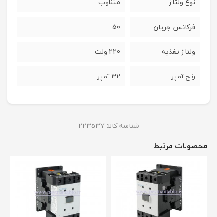
نوع ولتاژ
متناوب
فرکانس جریان
50
ولتاژ تغذیه
220 ولت
رنج آمپر
32 آمپر
شناسه کالا:
223537
محصولات مرتبط