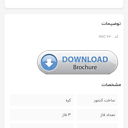
توضیحات
کد : HGC 32
مشخصات
ساخت کشور
کره
تعداد فاز
3 فاز