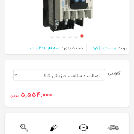
برند:
هیوندای | کره |
دسته‌بندی :
سه فاز 220 ولت
گارانتی
5,554,000
تومان