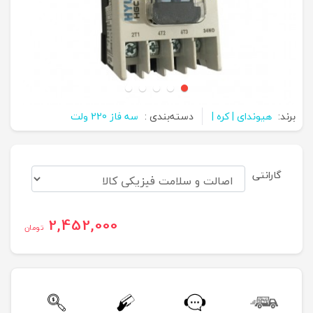
برند:
هیوندای | کره |
دسته‌بندی :
سه فاز 220 ولت
گارانتی
2,452,000
تومان