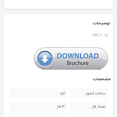
توضیحات
کد : HGC 9
مشخصات
ساخت کشور
کره
تعداد فاز
3 فاز