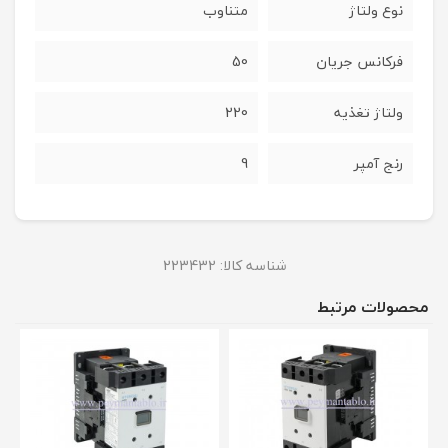
نوع ولتاژ
متناوب
فرکانس جریان
50
ولتاژ تغذیه
220
رنج آمپر
9
شناسه کالا:
223432
محصولات مرتبط