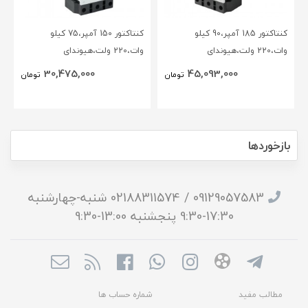
کنتاکتور 185 آمپر،90 کیلو
کنتاکتور 150 آمپر،75 کیلو
وات،220 ولت،هیوندای
وات،220 ولت،هیوندای
30,475,000
45,093,000
تومان
تومان
بازخوردها
09129057583 / 02188311574 شنبه-چهارشنبه
17:30-9:30 پنجشنبه 13:00-9:30
مطالب مفید
شماره حساب ها