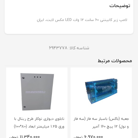
توضیحات
لامپ زیر کابینتی 60 سانت 12 وات LED مکس لایت، ایران
شناسه کالا:
6943778
محصولات مرتبط
جعبه (باکس) باسبار سه فاز (سه فاز
تابلوی دیواری توکار طرح ریتال با
و نول) 12 پیچ 160 آمپر
ورق 1.25 میلیمتر ابعاد (80*100)
BLOX(NSC)
11,340,000
6,970,000
تومان
تومان