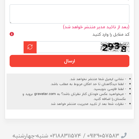
(بعد از تائید مدیر منتشر خواهد شد)
کد مقابل را وارد کنید
ارسال
- نشانی ایمیل شما منتشر نخواهد شد.
- لطفا دیدگاهتان تا حد امکان مربوط به مطلب باشد.
- لطفا فارسی بنویسید.
- میخواهید عکس خودتان کنار نظرتان باشد؟ به
gravatar.com
بروید و
عکستان را اضافه کنید.
- نظرات شما بعد از تایید مدیریت منتشر خواهد شد
09129057583 / 02188311574 شنبه-چهارشنبه