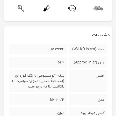
مشخصات
ابعاد (WxHxD in cm)
15x6x24
وزن (Approx. in gr)
1536
جنس
بدنه: آلومینیومی با رنگ کوره ای
(اصطلاحاً چدنی) مغزی: سرامیک یا
باکالیت بنا به درخواست
مدل
EN 100/4
کشور مبداء برند
ایران