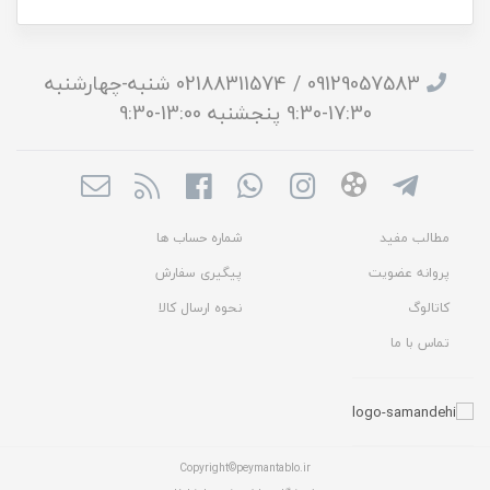
09129057583 / 02188311574 شنبه-چهارشنبه
17:30-9:30 پنجشنبه 13:00-9:30
مطالب مفید
شماره حساب ها
پروانه عضویت
پیگیری سفارش
کاتالوگ
نحوه ارسال کالا
تماس با ما
Copyright©peymantablo.ir