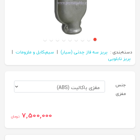
دسته‌بندی :
پریز سه فاز چدنی (سیار)
|
سیم،کابل و ملزومات
|
پریز تابلویی
جنس
مغزی
7,500,000
تومان