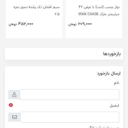
نوار چسب (لنت) با عرض 42
سیم افشان تک رشته نسوز نمره
میلیمتر مارک IRAN CHASB
2.5
452,000
209,000
تومان
تومان
بازخوردها
ارسال بازخورد
نام
ایمیل
وب سایت / وبلاگ