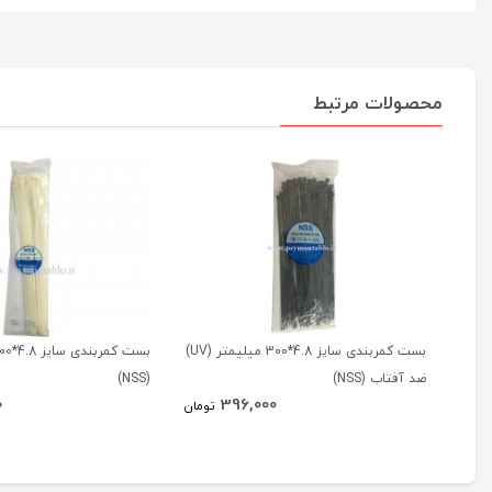
محصولات مرتبط
بست کمربندی سایز 4.8*300 میلیمتر (UV)
ضد آفتاب (NSS)
(NSS)
0
396,000
تومان