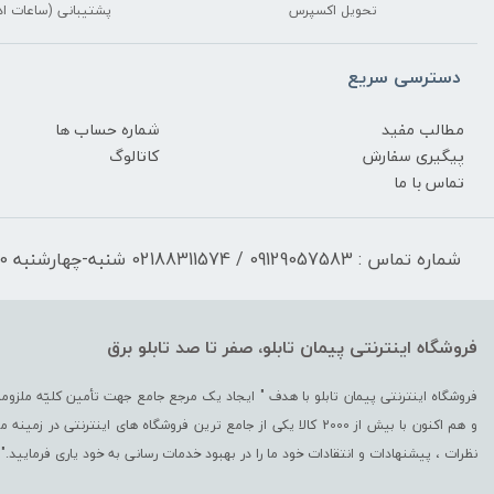
تحویل اکسپرس
پشتیبانی (ساعات اد
دسترسی سریع
مطالب مفید
شماره حساب ها
پیگیری سفارش
کاتالوگ
تماس با ما
شماره تماس : 09129057583 / 02188311574 شنبه-چهارشنبه 17:30-9:30 پنجشنبه 13:00-9:30
فروشگاه اینترنتی پیمان تابلو، صفر تا صد تابلو برق
و هم اکنون با بیش از 2000 کالا یکی از جامع ترین فروشگاه های اینترن
نظرات ، پیشنهادات و انتقادات خود ما را در بهبود خدمات رسانی به خود یاری فرمایید."