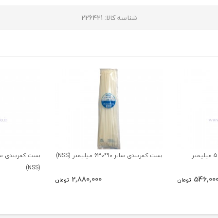
شناسه کالا
: 226421
بست کمربندی سایز 4.8*500 میلیمتر
بست کمربندی سایز 90*630 میلیمتر (NSS)
(NSS)
2,880,000
546,00
تومان
تومان