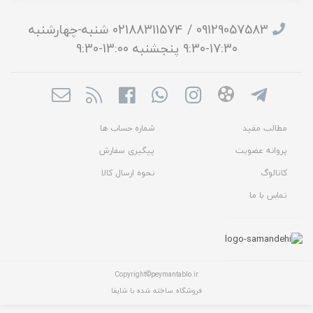
09129057583 / 02188311574 شنبه-چهارشنبه
17:30-9:30 پنجشنبه 13:00-9:30
مطالب مفید
شماره حساب ها
پروانه عضویت
پیگیری سفارش
کاتالوگ
نحوه ارسال کالا
تماس با ما
Copyright©peymantablo.ir
فروشگاه ساخته شده با شاپفا