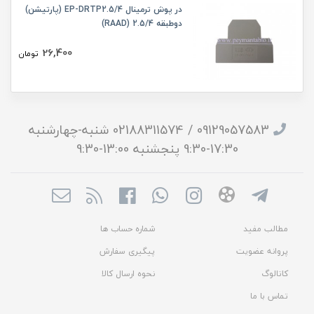
در پوش ترمینال EP-DRTP2.5/4 (پارتیشن)
دوطبقه 2.5/4 (RAAD)
26,400
تومان
09129057583 / 02188311574 شنبه-چهارشنبه
17:30-9:30 پنجشنبه 13:00-9:30
مطالب مفید
شماره حساب ها
پروانه عضویت
پیگیری سفارش
کاتالوگ
نحوه ارسال کالا
تماس با ما