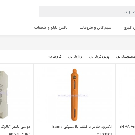
زه گیری
سیم،کابل و ملزومات
باکس تابلو و ملحقات
حبوب‌‌ترین
پرفروش‌ترین
ارزان‌ترین
گران‌ترین
یتال 1 تا 60 آمپر کد SHIVA Amvaj
الکترود فلوتر با غلاف پلاستیکی Borna
Amvaj 14JN2
Electronics