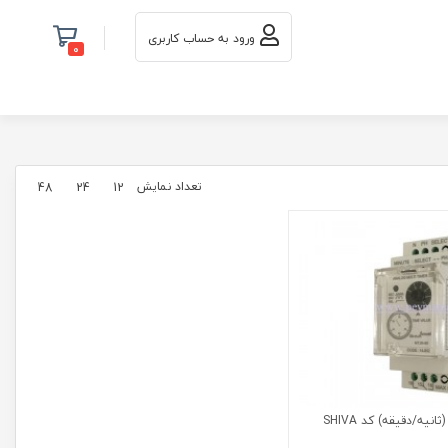
ورود به حساب کاربری
0
تعداد نمایش
48
24
12
مولتی تایمر آنالوگ (ثانیه/دقیقه) کد SHIVA