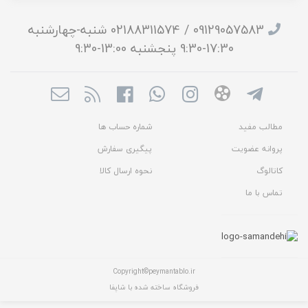
09129057583 / 02188311574 شنبه-چهارشنبه
17:30-9:30 پنجشنبه 13:00-9:30
مطالب مفید
شماره حساب ها
پروانه عضویت
پیگیری سفارش
کاتالوگ
نحوه ارسال کالا
تماس با ما
Copyright©peymantablo.ir
فروشگاه ساخته شده با شاپفا