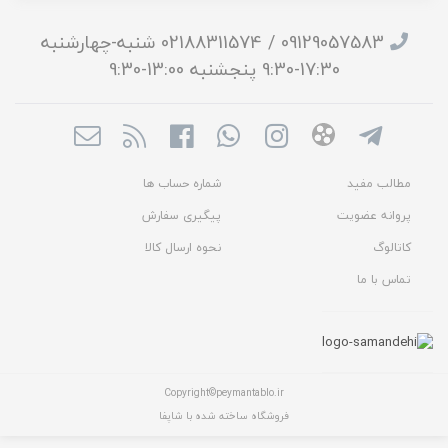
09129057583 / 02188311574 شنبه-چهارشنبه
17:30-9:30 پنجشنبه 13:00-9:30
مطالب مفید
شماره حساب ها
پروانه عضویت
پیگیری سفارش
کاتالوگ
نحوه ارسال کالا
تماس با ما
Copyright©peymantablo.ir
فروشگاه ساخته شده با شاپفا