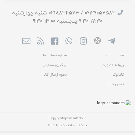
09129057583 / 02188311574 شنبه-چهارشنبه
17:30-9:30 پنجشنبه 13:00-9:30
مطالب مفید
شماره حساب ها
پروانه عضویت
پیگیری سفارش
کاتالوگ
نحوه ارسال کالا
تماس با ما
Copyright©peymantablo.ir
فروشگاه ساخته شده با شاپفا