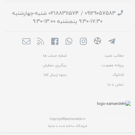
09129057583 / 02188311574 شنبه-چهارشنبه
17:30-9:30 پنجشنبه 13:00-9:30
مطالب مفید
شماره حساب ها
پروانه عضویت
پیگیری سفارش
کاتالوگ
نحوه ارسال کالا
تماس با ما
Copyright©peymantablo.ir
فروشگاه ساخته شده با شاپفا